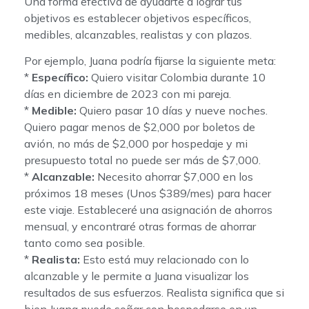
Una forma efectiva de ayudarte a lograr tus
objetivos es establecer objetivos específicos,
medibles, alcanzables, realistas y con plazos.
Por ejemplo, Juana podría fijarse la siguiente meta:
*
Específico:
Quiero visitar Colombia durante 10
días en diciembre de 2023 con mi pareja.
*
Medible:
Quiero pasar 10 días y nueve noches.
Quiero pagar menos de $2,000 por boletos de
avión, no más de $2,000 por hospedaje y mi
presupuesto total no puede ser más de $7,000.
*
Alcanzable:
Necesito ahorrar $7,000 en los
próximos 18 meses (Unos $389/mes) para hacer
este viaje. Estableceré una asignación de ahorros
mensual, y encontraré otras formas de ahorrar
tanto como sea posible.
*
Realista:
Esto está muy relacionado con lo
alcanzable y le permite a Juana visualizar los
resultados de sus esfuerzos. Realista significa que si
bien Juana puede soñar con hospedarse en un