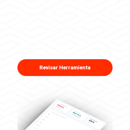
Esta herramienta analiza el
Índice de
Precios al Consumidor (IPC)
desde el año
2000 hasta la actualidad. A diferencia de la
inflación anual que escuchamos en las
noticias, aquí visualizamos el
efecto
acumulado
: cómo el valor de tu dinero se ha
transformado a lo largo de 25 años.
Revisar Herramienta