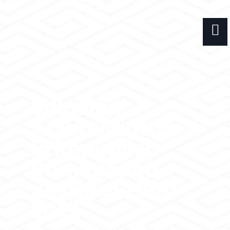
Inflación
Acumulada de
la República
Dominicana
desde el 2000-
2025