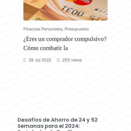
Agregand
Republic
09 Jan 2
Finanzas Personales
,
Presupuesto
¿Eres un comprador compulsivo?
Cómo combatir la
28 Jul 2022
250 views
Desafíos de Ahorro de 24 y 52
Semanas para el 2024: